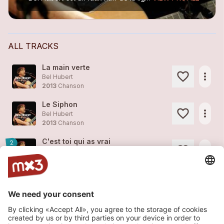
ALL TRACKS
La main verte
more_horiz
Bel Hubert
2013
Chanson
Le Siphon
more_horiz
Bel Hubert
2013
Chanson
C'est toi qui as vrai
2
more_horiz
Bel Hubert
2013
Chanson
Le cousin
1
more_horiz
Bel Hubert
2008
Chanson
Les patates
2