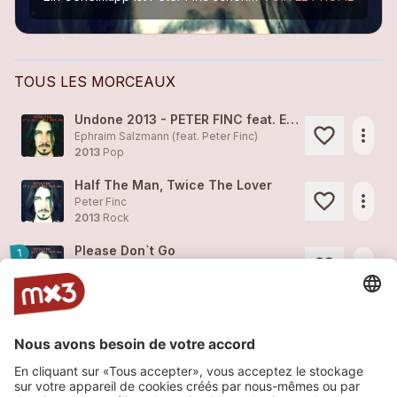
TOUS LES MORCEAUX
Undone 2013 - PETER FINC feat. EPHRAIM SALZMANN
more_horiz
Ephraim Salzmann (feat.
Peter Finc
)
2013
Pop
Half The Man, Twice The Lover
more_horiz
Peter Finc
2013
Rock
Please Don`t Go
1
more_horiz
Peter Finc
2013
Pop
Rock This Town Tonight
more_horiz
Peter Finc
2010
Rock
Always On My Mind
2