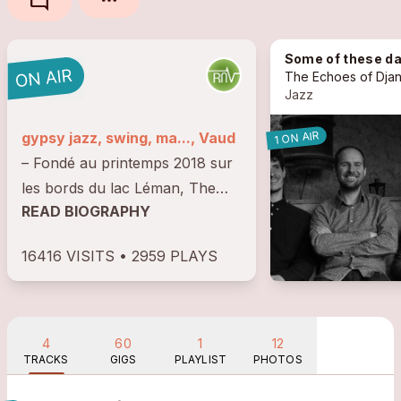
mode_comment
Some of these d
Jazz
1 ON AIR
gypsy jazz, swing, ma..., Vaud
– Fondé au printemps 2018 sur
les bords du lac Léman, The
READ BIOGRAPHY
Echoes of Django réunit
d'abord les guitaristes Jérémie
16416 VISITS • 2959 PLAYS
Pellaz et Charles Fréchette ainsi
que le contrebassiste Jean-
Baptiste Guerrier....
4
60
1
12
TRACKS
GIGS
PLAYLIST
PHOTOS