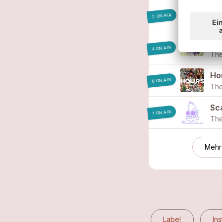
Wa
2 ON AIR
The
Ho
4 ON AIR
The
Ho
6 ON AIR
The
Sc
1 ON AIR
The
Mehr
Label
In