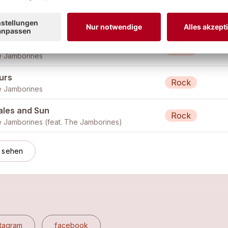
lking around the bend
Pop
 Jamborines
urs
Rock
 Jamborines
urs
Rock
 Jamborines
ales and Sun
Rock
 Jamborines (feat.
The Jamborines
)
 sehen
stagram
facebook