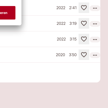
more_horiz
2022
2:41
more_horiz
2022
3:19
more_horiz
2022
3:15
more_horiz
2020
3:50