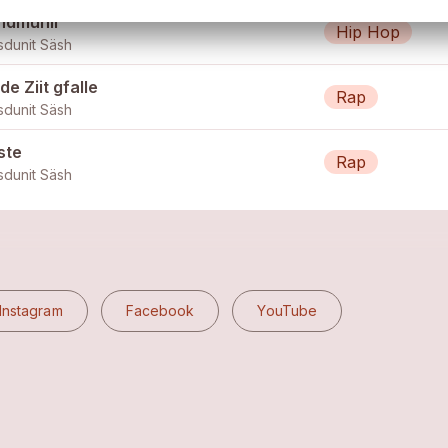
ndmühli
Hip Hop
dunit Säsh
de Ziit gfalle
Rap
dunit Säsh
ste
Rap
dunit Säsh
Instagram
Facebook
YouTube