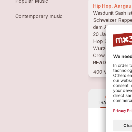
Popular Music
Hip Hop, Aargau
Wasdunit Säsh ist
Contemporary music
Schweizer Rappe
dem Aargau und s
20 Jahren aktiv i
Hop Szene. Sein
Wurzeln liegen in
Crew HTC
(HomeTownConne
READ BIOGRAP
die er 2001 geme
400 VISITS • 2
seinem...
4
TRACKS
Ba
Was