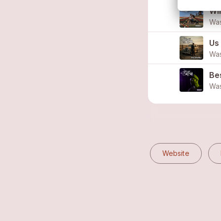
Wi
Was
Us 
Was
Be
Was
Website