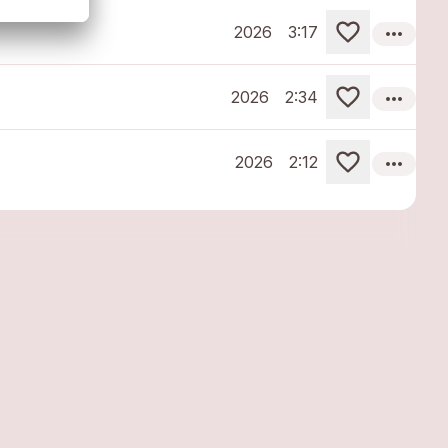
more_horiz
2026
3:17
more_horiz
2026
2:34
more_horiz
2026
2:12