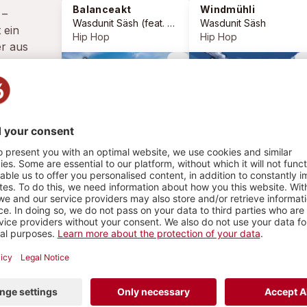
Balanceakt
Windmühli
–
Wasdunit Säsh
(feat.
Noorai
)
Wasdunit Säsh
 ein
Hip Hop
Hip Hop
r aus
eit über
more_vert
more_
n der Hip-
e
 der
ction),
HY
insam mit
3 PLAYS
1
2
PLAYLIST
PHOTOS
lanceakt
Hip Hop
dunit Säsh (feat.
Noorai
)