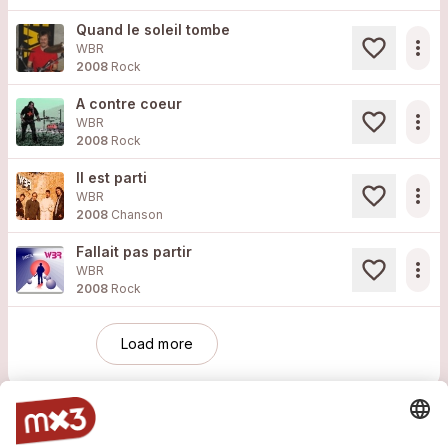
Quand le soleil tombe
more_horiz
WBR
2008
Rock
A contre coeur
more_horiz
WBR
2008
Rock
Il est parti
more_horiz
WBR
2008
Chanson
Fallait pas partir
more_horiz
WBR
2008
Rock
Load more