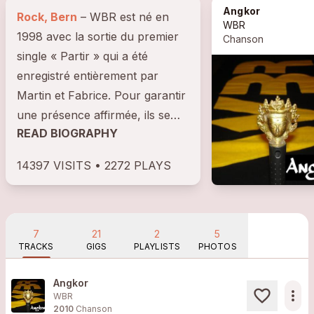
Angkor
Rock, Bern
– WBR est né en
WBR
1998 avec la sortie du premier
Chanson
single « Partir » qui a été
enregistré entièrement par
Martin et Fabrice. Pour garantir
une présence affirmée, ils se
READ BIOGRAPHY
sont entouré du bassiste Denis
et...
14397 VISITS • 2272 PLAYS
7
21
2
5
TRACKS
GIGS
PLAYLISTS
PHOTOS
Angkor
more_horiz
WBR
2010
Chanson