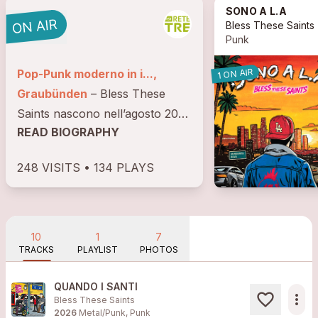
SONO A L.A
Bless These Saints
Punk
1 ON AIR
Pop-Punk moderno in i...,
Graubünden
– Bless These
Saints nascono nell’agosto 2025
READ BIOGRAPHY
da un incontro chiave: a Mattia
viene proposta una
248 VISITS • 134 PLAYS
collaborazione con il
produttore Daniele Autore,
figura di riferimento della scena
pop punk italiana,...
10
1
7
TRACKS
PLAYLIST
PHOTOS
QUANDO I SANTI
more_horiz
Bless These Saints
2026
Metal/Punk, Punk