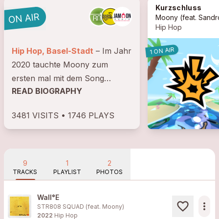
Kurzschluss
Moony
(feat.
Sandro N
Hip Hop
1 ON AIR
Hip Hop, Basel-Stadt
– Im Jahr
2020 tauchte Moony zum
ersten mal mit dem Song
READ BIOGRAPHY
«Froge im Kopf» im Schweizer
Rap-Kosmos auf. Nach einer
3481 VISITS • 1746 PLAYS
darauffolgenden zweijährigen
Pause bringt der junge Basler
am 2. Juni 2022 sein...
9
1
2
TRACKS
PLAYLIST
PHOTOS
Wall°E
more_horiz
STR808 SQUAD (feat.
Moony
)
2022
Hip Hop