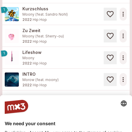
Kurzschluss
1
more_horiz
Moony (feat.
Sandro Nohl
)
2022
Hip Hop
Zu Zweit
more_horiz
Moony (feat.
Sherry-ou
)
2022
Hip Hop
Lifeshow
1
more_horiz
Moony
2022
Hip Hop
INTRO
more_horiz
Morow (feat.
moony
)
2022
Hip Hop
Load more