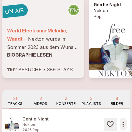
Gentle Night
Nekton
Pop
World Electronic Melodic,
Waadt
– Nekton wurde im
Sommer 2023 aus dem Wunsch
BIOGRAPHIE LESEN
heraus geboren, zu
kommunizieren und
1162 BESUCHE • 389 PLAYS
auszudrücken, wie er die Welt
und das Leben sieht. Er ist
multikulturell, wurde in Chile
geboren, wuchs in der...
21
3
2
3
8
TRACKS
VIDEOS
KONZERTE
PLAYLISTS
BILDER
Gentle Night
more_horiz
Nekton
2025
Pop