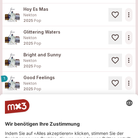
Hoy Es Mas
more_horiz
Nekton
2025
Pop
Glittering Waters
more_horiz
Nekton
2025
Pop
Bright and Sunny
more_horiz
Nekton
2025
Pop
Good Feelings
1
more_horiz
Nekton
2025
Pop
Mehr sehen