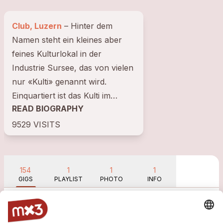
Club, Luzern
– Hinter dem
Namen steht ein kleines aber
feines Kulturlokal in der
Industrie Sursee, das von vielen
nur «Kulti» genannt wird.
Einquartiert ist das Kulti im
READ BIOGRAPHY
Untergeschoss der Feuerwehr –
daher auch...
9529 VISITS
154
1
1
1
GIGS
PLAYLIST
PHOTO
INFO
Show past gigs (154)