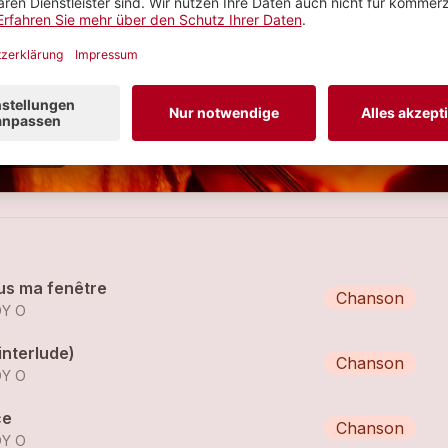
unk, R&B
 tracks
SEHEN
us ma fenêtre
Chanson
DY O
 (interlude)
Chanson
DY O
ce
Chanson
DY O