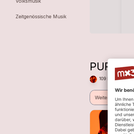
Volksmusik
Zeitgenössische Musik
PURPLE
109 Plays — R&B 
Weitere Informat