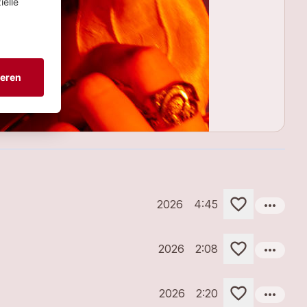
more_horiz
2026
4:45
more_horiz
2026
2:08
more_horiz
2026
2:20