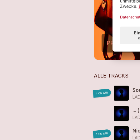
F
8
PROFIL AN
ALLE TRACKS
So
1 ON AIR
LA
...
LA
Ni
1 ON AIR
LA