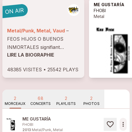
ME GUSTARÍA
FHOBI
Metal
Metal/Punk, Metal, Vaud
–
FEOS HIJOS O BUENOS
INMORTALES signifiant
LIRE LA BIOGRAPHIE
mauvais fils ou bons immortels,
a été créé par Fabián, auteur
48385 VISITES • 25542 PLAYS
compositeur, interprète. L’idée
originale du groupe, de
mélanger des rythmes latinos et
le...
2
68
2
2
MORCEAUX
CONCERTS
PLAYLISTS
PHOTOS
ME GUSTARÍA
more_horiz
FHOBI
2013
Metal/Punk, Metal