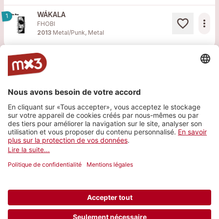
WÁKALA
1
more_horiz
FHOBI
2013
Metal/Punk, Metal
F.H.O.B.I - FaceBook
F.H.O.B.I - photos de presse
F.H.O.B.I - Site